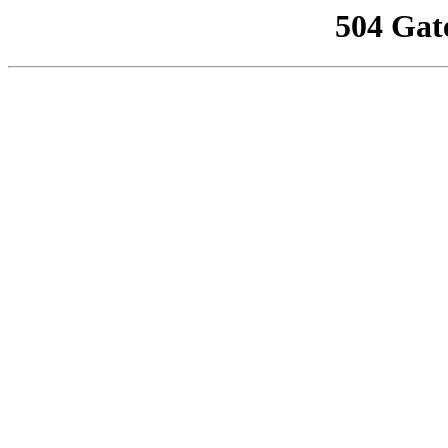
504 Gat